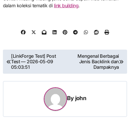
dalam koleksi tematik di
link building
.
Post
[LinkForge Test] Post
Mengenal Berbagai
Test — 2026-05-09
Jenis Backlink dan
navigation
05:03:51
Dampaknya
By
john