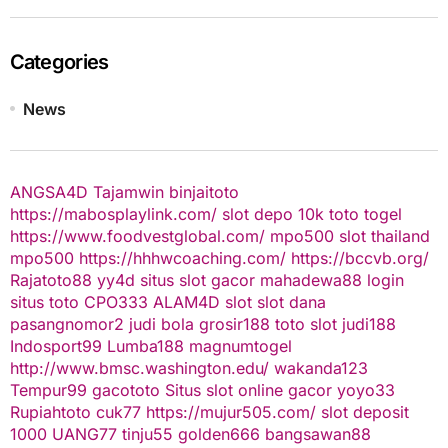
Categories
News
ANGSA4D
Tajamwin
binjaitoto
https://mabosplaylink.com/
slot depo 10k
toto togel
https://www.foodvestglobal.com/
mpo500
slot thailand
mpo500
https://hhhwcoaching.com/
https://bccvb.org/
Rajatoto88
yy4d
situs slot gacor
mahadewa88 login
situs toto
CPO333
ALAM4D
slot
slot dana
pasangnomor2
judi bola
grosir188
toto slot
judi188
Indosport99
Lumba188
magnumtogel
http://www.bmsc.washington.edu/
wakanda123
Tempur99
gacototo
Situs slot online gacor
yoyo33
Rupiahtoto
cuk77
https://mujur505.com/
slot deposit
1000
UANG77
tinju55
golden666
bangsawan88