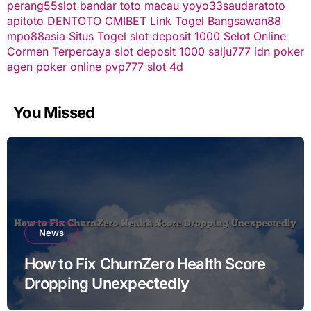
perang55
slot
bandar toto macau
yoyo33
saudaratoto
apitoto
DENTOTO
CMIBET
Link Togel
Bangsawan88
mpo88asia
Situs Togel
slot deposit 1000
Selot Online
Cormen Terpercaya
slot deposit 1000
salju777
idn poker
agen poker online
pvp777
slot 4d
You Missed
News
How to Fix ChurnZero Health Score
Dropping Unexpectedly